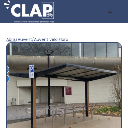
Abris
/
Auvent
/
Auvent vélo Flora