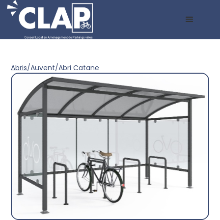
Abris
/
Auvent
/
Abri Catane