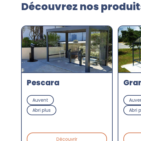
Découvrez nos produits
Pescara
Gran
Auvent
Auve
Abri plus
Abri 
Découvrir