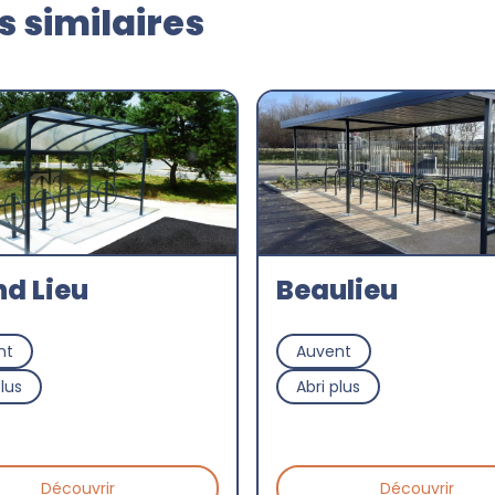
 similaires
d Lieu
Beaulieu
nt
Auvent
plus
Abri plus
Découvrir
Découvrir