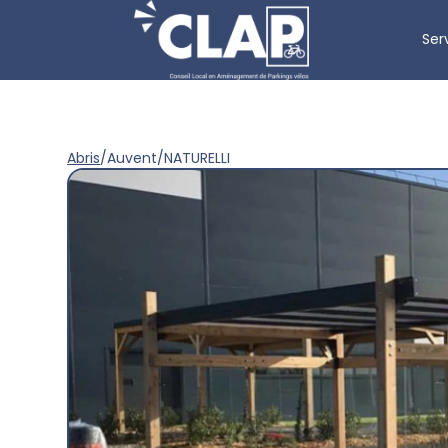
Ser
Abris
/
Auvent
/
NATURELLI