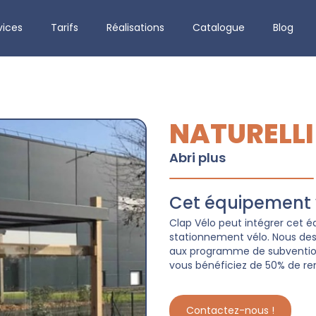
vices
Tarifs
Réalisations
Catalogue
Blog
NATURELLI
Abri plus
Cet équipement v
Clap Vélo peut intégrer cet
stationnement vélo. Nous dessi
aux programme de subvention 
vous bénéficiez de 50% de re
Contactez-nous !