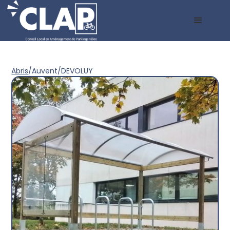
Abris
/
Auvent
/
DEVOLUY